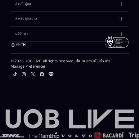
สำหรับผู้ชม​
ตารางกิจกรรม​
สำหรับผู้จัดงาน
เรื่องราวต่างๆ​
เช่าสถานที่​
บริษัทเรา​
วางแผนการเดินทาง​
แกลเลอรี​
แจ้งของหาย​
EN
TH
แรงบันดาลใจ​
ติดต่อเซลล์​
เงื่อนไขการเข้าพื้นที่​
เกี่ยวกับเรา
© 2026 UOB LIVE All rights reserved.
นโยบายความเป็นส่วนตัว​
พาร์ตเนอร์​
Manage Preferences