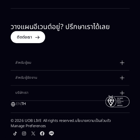
วางแผนอีเวนต์อยู่? ปรึกษาเราได้เลย​
ติดต่อเรา
สำหรับผู้ชม​
ตารางกิจกรรม​
สำหรับผู้จัดงาน
เรื่องราวต่างๆ​
เช่าสถานที่​
บริษัทเรา​
วางแผนการเดินทาง​
แกลเลอรี​
แจ้งของหาย​
EN
TH
แรงบันดาลใจ​
ติดต่อเซลล์​
เงื่อนไขการเข้าพื้นที่​
เกี่ยวกับเรา
© 2026 UOB LIVE All rights reserved.
นโยบายความเป็นส่วนตัว​
พาร์ตเนอร์​
Manage Preferences