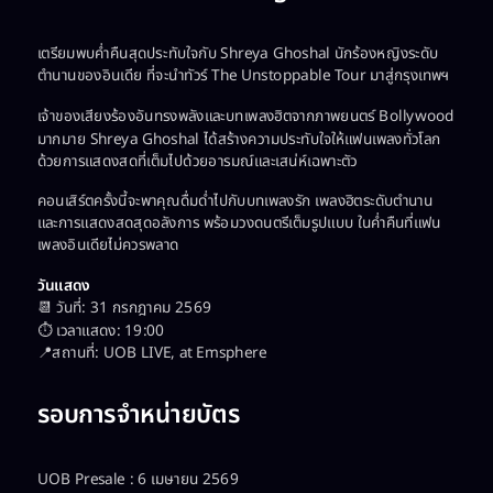
เตรียมพบค่ำคืนสุดประทับใจกับ Shreya Ghoshal นักร้องหญิงระดับ
ตำนานของอินเดีย ที่จะนำทัวร์
The Unstoppable Tour
มาสู่กรุงเทพฯ
เจ้าของเสียงร้องอันทรงพลังและบทเพลงฮิตจากภาพยนตร์ Bollywood
มากมาย Shreya Ghoshal ได้สร้างความประทับใจให้แฟนเพลงทั่วโลก
ด้วยการแสดงสดที่เต็มไปด้วยอารมณ์และเสน่ห์เฉพาะตัว
คอนเสิร์ตครั้งนี้จะพาคุณดื่มด่ำไปกับบทเพลงรัก เพลงฮิตระดับตำนาน
และการแสดงสดสุดอลังการ พร้อมวงดนตรีเต็มรูปแบบ ในค่ำคืนที่แฟน
เพลงอินเดียไม่ควรพลาด
วันแสดง
📆 วันที่: 31 กรกฎาคม 2569
⏱️ เวลาแสดง: 19:00
📍สถานที่: UOB LIVE, at Emsphere
รอบการจำหน่ายบัตร
UOB Presale : 6 เมษายน 2569