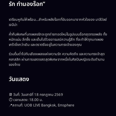
รัก ทำนองร็อก”
เตรียมหูกันให้พร้อม…สำหรับพลังร็อกที่ขับออกมาจากหัวใจของ มาลีวัลย์
เจมีน่า
ค่ำคืนพิเศษที่บทเพลงรักจะถูกถ่ายทอดใหม่ในรูปแบบร็อกสุดทรงพลัง ทั้ง
หนักแน่น ลึกซึ้ง และเต็มไปด้วยอารมณ์ความรู้สึก ที่จะทำให้ทุกบทเพลง
เศร้ายิ่งกว่าเดิม และตราตรึงอยู่ในความทรงจำของคุณ
ร่วมดื่มด่ำไปกับเสียงเพลงแห่งความรัก ความคิดถึง และความทรงจำสุด
คลาสสิก ผ่านการแสดงสดสุดพิเศษจากหนึ่งในศิลปินหญิงระดับตำนาน
ของไทย
วันแสดง
📆 วันที่: วันเสาร์ที่ 18 กรกฎาคม 2569
⏱️ เวลาแสดง: 18.00 น.
📍สถานที่: UOB LIVE Bangkok, Emsphere