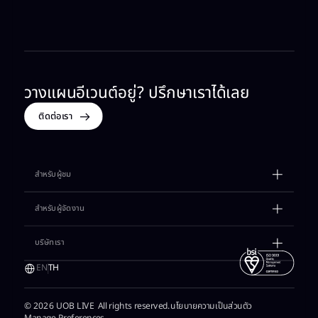
วางแผนอีเวนต์อยู่? ปรึกษาเราได้เลย​
ติดต่อเรา
สำหรับผู้ชม​
ตารางกิจกรรม​
สำหรับผู้จัดงาน
เรื่องราวต่างๆ​
เช่าสถานที่​
บริษัทเรา​
วางแผนการเดินทาง​
แกลเลอรี​
แจ้งของหาย​
EN
TH
แรงบันดาลใจ​
ติดต่อเซลล์​
เงื่อนไขการเข้าพื้นที่​
เกี่ยวกับเรา
© 2026 UOB LIVE All rights reserved.
นโยบายความเป็นส่วนตัว​
พาร์ตเนอร์​