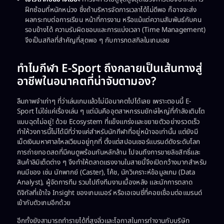
ฝึกซ้อมที่หนักหน่วง ซึ่งถ้าบริหารจัดการเวลาได้ไม่ดีพอ ก็อาจจะส่ง
ผลกระทบต่อการเรียน หน้าที่การงาน หรือแม้แต่ความสัมพันธ์กับคน
รอบข้างได้ ความรับผิดชอบและการแบ่งเวลา (Time Management)
จึงเป็นสกิลที่สำคัญที่สุดพอ ๆ กับการกดสกิลในเกมเลย
ทำไมกีฬา E-Sport ถึงกลายเป็นเส้นทางสู่
อาชีพในอนาคตที่น่าจับตามอง?
ลืมภาพจำเก่าๆ ที่ว่าเล่นเกมแล้วไม่มีอนาคตไปได้เลย เพราะตอนนี้ E-
Sport ไม่ใช่แค่เรื่องเล่น ๆ แต่มันคืออุตสาหกรรมยักษ์ใหญ่ที่กำลังเติบโต
แบบฉุดไม่อยู่! ด้วย Ecosystem ที่แข็งแกร่งและขยายตัวอย่างรวดเร็ว
ทำให้วงการนี้ไม่ได้มีที่ว่างแค่สำหรับนักกีฬาที่อยู่หน้าจอเท่านั้น แต่ยังมี
เม็ดเงินมหาศาลไหลเวียนอยู่ทุกที่ ตั้งแต่สปอนเซอร์แบรนด์ดังระดับโลก
การถ่ายทอดสดที่มีคนดูพร้อมกันหลักล้าน ไปจนถึงการขายลิขสิทธิ์และ
สินค้าลิมิเต็ดต่าง ๆ จึงทำให้ตลาดแรงงานในสายนี้จึงเปิดกว้างมากสำหรับ
คนมีของ เช่น นักพากย์ (Caster), โค้ช, นักวิเคราะห์ข้อมูลเกม (Data
Analyst), ผู้จัดการทีม รวมไปถึงทีมงานเบื้องหลัง และนักการตลาด
ดิจิทัลที่เข้าใจ Insight ของเกมเมอร์ หรือเอเจนซี่ที่คอยเชื่อมต่อแบรนด์
เข้ากับตัวเกมอีกด้วย
อีกทั้งยังสามารถทำรายได้ที่สูงลิ่วและโอกาสในการทำงานกับบริษัท