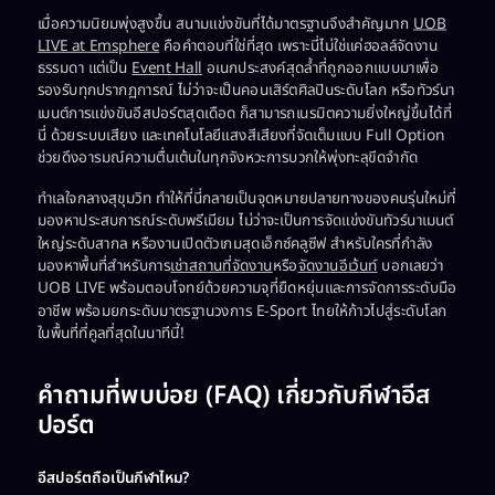
เมื่อความนิยมพุ่งสูงขึ้น สนามแข่งขันที่ได้มาตรฐานจึงสำคัญมาก
UOB
LIVE at Emsphere
คือคำตอบที่ใช่ที่สุด เพราะนี่ไม่ใช่แค่ฮอลล์จัดงาน
ธรรมดา แต่เป็น
Event Hall
อเนกประสงค์สุดล้ำที่ถูกออกแบบมาเพื่อ
รองรับทุกปรากฏการณ์ ไม่ว่าจะเป็นคอนเสิร์ตศิลปินระดับโลก หรือทัวร์นา
เมนต์การแข่งขันอีสปอร์ตสุดเดือด ก็สามารถเนรมิตความยิ่งใหญ่ขึ้นได้ที่
นี่ ด้วยระบบเสียง และเทคโนโลยีแสงสีเสียงที่จัดเต็มแบบ Full Option
ช่วยดึงอารมณ์ความตื่นเต้นในทุกจังหวะการบวกให้พุ่งทะลุขีดจำกัด
ทำเลใจกลางสุขุมวิท ทำให้ที่นี่กลายเป็นจุดหมายปลายทางของคนรุ่นใหม่ที่
มองหาประสบการณ์ระดับพรีเมียม ไม่ว่าจะเป็นการจัดแข่งขันทัวร์นาเมนต์
ใหญ่ระดับสากล หรืองานเปิดตัวเกมสุดเอ็กซ์คลูซีฟ สำหรับใครที่กำลัง
มองหาพื้นที่สำหรับการ
เช่าสถานที่จัดงาน
หรือ
จัดงานอีเว้นท์
บอกเลยว่า
UOB LIVE พร้อมตอบโจทย์ด้วยความจุที่ยืดหยุ่นและการจัดการระดับมือ
อาชีพ พร้อมยกระดับมาตรฐานวงการ E-Sport ไทยให้ก้าวไปสู่ระดับโลก
ในพื้นที่ที่คูลที่สุดในนาทีนี้!
คำถามที่พบบ่อย (FAQ) เกี่ยวกับกีฬาอีส
ปอร์ต
อีสปอร์ตถือเป็นกีฬาไหม?