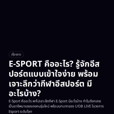
เรื่องราว
E-SPORT คืออะไร? รู้จักอีส
ปอร์ตแบบเข้าใจง่าย พร้อม
เจาะลึกว่ากีฬาอีสปอร์ต มี
อะไรบ้าง?
E-Sport คืออะไร พาไปเจาะลึกกีฬา E-Sport มีอะไรบ้าง ทำไมถึงกลาย
เป็นอาชีพมาแรงของคนรุ่นใหม่ พร้อมบทบาทของ UOB LIVE ในวงการ
Esport ระดับโลก