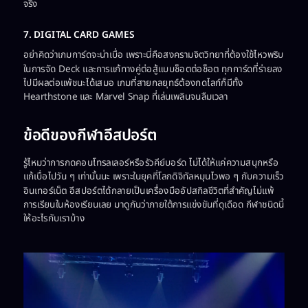
จริง
7. DIGITAL CARD GAMES
อย่าคิดว่าเกมการ์ดจะน่าเบื่อ เพราะนี่คือสงครามจิตวิทยาที่ต้องใช้ไหวพริบ
ในการจัด Deck และการแก้ทางคู่ต่อสู้แบบช็อตต่อช็อต ทุกการ์ดที่ร่ายลง
ไปมีผลต่อแพ้ชนะได้เสมอ เกมที่สายกลยุทธ์ต้องกดไลก์ก็มีทั้ง
Hearthstone และ Marvel Snap ที่เล่นเพลินจนลืมเวลา
ข้อดีของกีฬาอีสปอร์ต
รู้ไหมว่าการกดคอนโทรลเลอร์หรือรัวคีย์บอร์ด ไม่ได้ให้แค่ความสนุกหรือ
แก้เบื่อไปวัน ๆ เท่านั้นนะ เพราะในยุคที่โลกดิจิทัลหมุนไวพอ ๆ กับความเร็ว
อินเทอร์เน็ต อีสปอร์ตได้กลายเป็นเครื่องมืออัปสกิลชีวิตที่สำคัญไม่แพ้
การเรียนในห้องเรียนเลย มาดูกันว่าภายใต้การแข่งขันที่ดุเดือด กีฬาชนิดนี้
ให้อะไรกับเราบ้าง