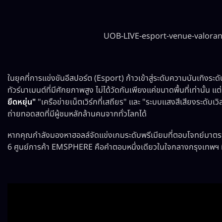
UOB-LIVE-esport-venue-valoran
ในยุคที่การแข่งขันอีสปอร์ต (Esport) ก้าวเข้าสู่ระดับความบันเทิงระ
ทัวร์นาเมนต์ที่มีศักยภาพสูง ไม่ได้วัดกันเพียงแค่ขนาดพื้นที่เท่านั้น 
ยืดหยุ่น"
"เครือข่ายเน็ตเวิร์กที่เสถียร" และ "ระบบแสงสีเสียงระดั
ถ่ายทอดสดที่มีผู้ชมหลักล้านคนจากทั่วโลกได้
หากคุณกำลังมองหาฮอลล์จัดแข่งเกมระดับพรีเมียมที่ตอบโจทย์มาตรฐ
6 ศูนย์การค้า EMSPHERE คือคำตอบหนึ่งเดียวในใจกลางกรุงเทพฯ ที่