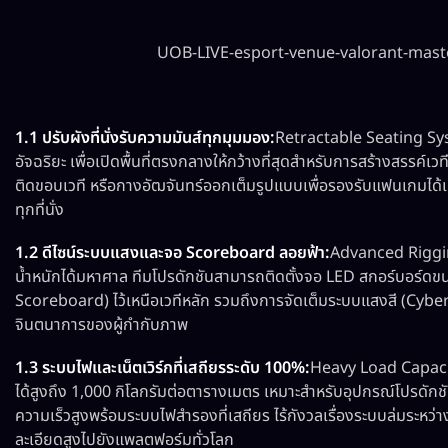
UOB-LIVE-esport-venue-valorant-mast
1.1 ปรับผังที่นั่งรับความมันส์ทุกมุมมอง:
Retractable Seating Sys
อัจฉริยะ เพื่อเปิดพื้นที่ตรงกลางให้กว้างที่สุดสำหรับการสร้างสรรค์เว
ติดขอบเวที หรือกางอัฒจันทร์ออกเต็มรูปแบบเพื่อรองรับแฟนเกมได้เต
ทุกที่นั่ง
1.2 ดีไซน์ระบบแสงและจอ Scoreboard ลอยฟ้า:
Advanced Riggin
น้ำหนักได้มหาศาล ทีมโปรดักชันสามารถติดตั้งจอ LED สกอร์บอร์ด
Scoreboard) ไว้เหนือเวทีหลัก รวมถึงการจัดเต็มระบบแสงสี (Cybe
จินตนาการของผู้กำกับภาพ
1.3 ระบบไฟและเน็ตเวิร์กที่เสถียรระดับ 100%:
Heavy Load Capacit
ได้สูงถึง 1,000 กิโลกรัมต่อตารางเมตร เหมาะสำหรับอุปกรณ์โปรดักช
ความเร็วสูงพร้อมระบบไฟสำรองที่เสถียร ไร้กังวลเรื่องระบบล่มร
ละเอียดสูงไปยังแพลตฟอร์มทั่วโลก