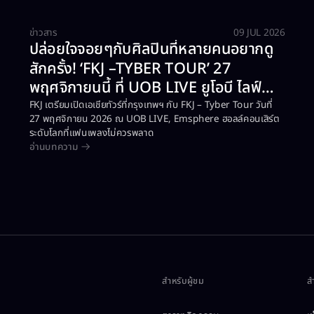
ข่าวสาร
09 JUL 2026
ปล่อยใจจอยๆกับศิลปินที่หลายคนอยากดู
สักครั้ง! ‘FKJ –TYBER TOUR’ 27
พฤศจิกายนนี้ ที่ UOB LIVE ยูโอบี ไลฟ์
ฮอลล์คอนเสิร์ตกรุงเทพ ณ เอ็มสเฟียร์
FKJ เตรียมเปิดเอเชียทัวร์ที่กรุงเทพฯ กับ FKJ – Tyber Tour วันที่
27 พฤศจิกายน 2026 ณ UOB LIVE, Emsphere ฮอลล์คอนเสิร์ต
ระดับโลกที่แฟนเพลงไม่ควรพลาด
อ่านบทความ
สำหรับผู้ชม​
ส