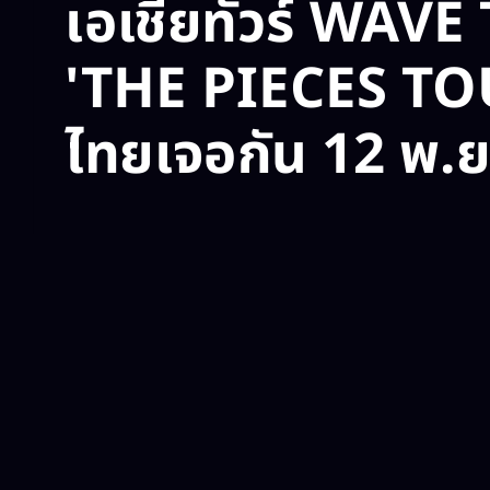
เอเชียทัวร์ WAV
'THE PIECES TO
ไทยเจอกัน 12 พ.ย. น