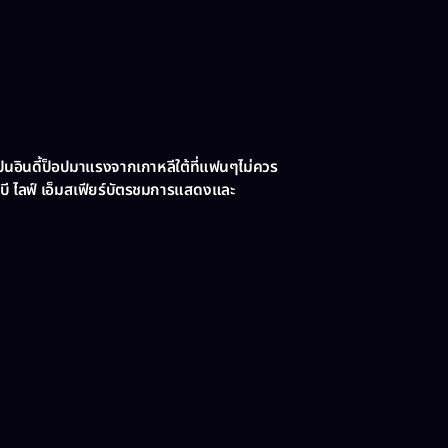
นอินดี้ป็อปมาแรงจากเกาหลีใต้ที่แฟนๆไม่ควร
โอบี ไลฟ์ เอ็มสเฟียร์บัตรชมการแสดงและ