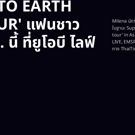
E TO EARTH
UR' แฟนชาว
Milena นัก
ในฐานะ Sup
ี้ ที่ยูโอบี ไลฟ์
tour' in As
LIVE, EMSP
ทาง ThaiTi