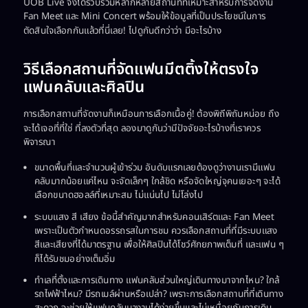
UOB Live จึงได้รวบรวมหลากหลายสถานที่ที่เหมาะสำหรับการจัดงาน
Fan Meet และ Mini Concert พร้อมให้ข้อมูลที่เป็นประโยชน์ในการ
ตัดสินใจเลือกกันแล้วที่นี่เลย! ไปดูกันดีกว่าว่า มีอะไรบ้าง
วิธีเลือกสถานที่จัดแฟนมีตติ้งให้ตรงใจ
แฟนคลับและศิลปิน
การเลือกสถานที่จัดงานก็เหมือนการเลือกเนื้อคู่! ต้องพิถีพิถันหน่อย ถึง
จะได้เจอที่ที่ใช่ ที่ลงตัวที่สุด ลองมาดูกันว่ามีปัจจัยอะไรบ้างที่เราควร
พิจารณา
ขนาดพื้นที่และจำนวนผู้เข้าร่วม อันดับแรกเลยต้องดูว่างานเรามีแฟน
คลับมากน้อยแค่ไหน จะจัดเล็กๆ ใกล้ชิด หรือจัดใหญ่จุคนเยอะๆ จะได้
เลือกขนาดฮอลล์ที่เหมาะสม ไม่แน่นไป ไม่โล่งไป
ระบบแสง สี เสียง ข้อนี้สำคัญมากสำหรับคอนเสิร์ตและ Fan Meet
เพราะเป็นตัวกำหนดอรรถรสในการชม ควรเลือกสถานที่ที่มีระบบแสง
สีและเสียงที่ได้มาตรฐาน เพื่อให้ศิลปินได้โชว์ศักยภาพเต็มที่ และแฟน ๆ
ก็ได้รับชมอย่างเต็มอิ่ม
ทำเลที่ตั้งและการเดินทาง แฟนคลับส่วนใหญ่เดินทางมาจากไหน? ใกล้
รถไฟฟ้าไหม? มีรถเมล์ผ่านหรือเปล่า? เพราะการเลือกสถานที่ที่เดินทาง