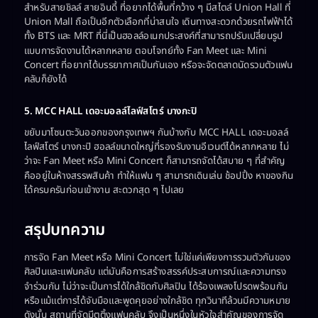
สำหรับสายชิลล์ สายอินดี้ ที่อยากได้พื้นที่กว้าง ๆ มีสไตล์ Union Hall ที่
Union Mall ถือเป็นอีกตัวเลือกที่น่าสนใจ เดินทางสะดวกด้วยรถไฟฟ้าได้
ทั้ง BTS และ MRT ที่นี่เป็นฮอลล์อเนกประสงค์ที่สามารถปรับเปลี่ยนรูป
แบบการจัดงานได้หลากหลาย ตอบโจทย์ทั้ง Fan Meet และ Mini
Concert ที่อยากได้บรรยากาศเป็นกันเอง หรือจะจัดตลาดนัดรวมตัวแฟน
คลับก็ยังได้
5. MCC HALL เดอะมอลล์ไลฟ์สโตร์ บางกะปิ
ขยับมาโซนตะวันออกของกรุงเทพฯ กันบ้างกับ MCC HALL เดอะมอลล์
ไลฟ์สโตร์ บางกะปิ ฮอลล์ขนาดใหญ่ที่รองรับงานอีเวนต์ได้หลากหลาย ไม่
ว่าจะ Fan Meet หรือ Mini Concert ก็สามารถจัดได้สบาย ๆ ที่สำคัญ
คืออยู่ในห้างสรรพสินค้า ทำให้แฟน ๆ สามารถเดินเล่น ช้อปปิ้ง หาของกิน
ได้ครบครันก่อนเข้างาน สะดวกสุด ๆ ไปเลย
สรุปบทความ
การจัด Fan Meet หรือ Mini Concert ไม่ใช่แค่เพียงการรวมตัวกันของ
ศิลปินและแฟนคลับ แต่มันคือการสร้างสรรค์ประสบการณ์และความทรง
จำร่วมกัน ไม่ว่าจะเป็นการได้ใกล้ชิดกับศิลปิน ได้ร้องเพลงโปรดพร้อมกัน
หรือแม้แต่การได้จับมือและพูดคุยอย่างใกล้ชิด ทุกวินาทีล้วนมีความหมาย
ดังนั้น สถานที่จัดมีตติ้งแฟนคลับ จึงเป็นหนึ่งในหัวใจสำคัญของการจัด