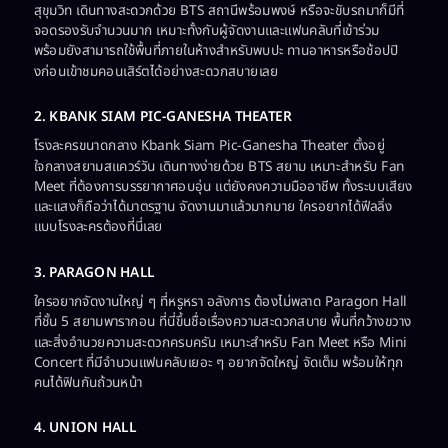
สุขุมวิท เดินทางสะดวกด้วย BTS สถานีพร้อมพงษ์ หรือจะขับรถมาก็มีที่
จอดรองรับจำนวนมาก เหมาะทั้งกับผู้จัดงานและแฟนคลับที่เข้าร่วม
พร้อมยังสามารถใช้พื้นที่ภายในห้างสำหรับพบปะ ทานอาหารหรือช้อปปิ
งก่อนเข้าชมคอนเสิร์ตได้อย่างสะดวกสบายเลย
2. KBANK SIAM PIC-GANESHA THEATER
โรงละครขนาดกลาง Kbank Siam Pic-Ganesha Theater ตั้งอยู่
ใจกลางสยามสแควร์วัน เดินทางง่ายด้วย BTS สยาม เหมาะสำหรับ Fan
Meet ที่ต้องการบรรยากาศอบอุ่น แต่ยังคงความมืออาชีพ ทั้งระบบเสียง
และแสงก็ถือว่าได้มาตรฐาน จัดงานมาแล้วมากมาย ใครอยากได้ฟีลลิ่ง
แบบโรงละครต้องที่นี่เลย
3. PARAGON HALL
ใครอยากจัดงานใหญ่ ๆ ที่หรูหรา อลังการ ต้องไม่พลาด Paragon Hall
ที่ชั้น 5 สยามพารากอน ที่นี่ขึ้นชื่อเรื่องความสะดวกสบาย พื้นที่กว้างขวาง
และสิ่งอำนวยความสะดวกครบครัน เหมาะสำหรับ Fan Meet หรือ Mini
Concert ที่มีจำนวนแฟนคลับเยอะ ๆ อยากจัดใหญ่ จัดเต็ม พร้อมให้ทุก
คนได้ฟินกันถ้วนหน้า
4. UNION HALL