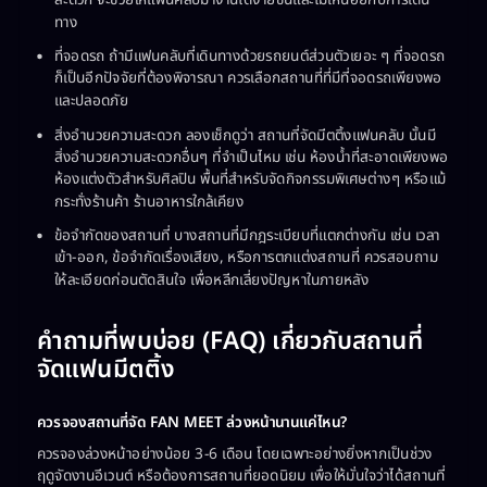
สะดวก จะช่วยให้แฟนคลับมางานได้ง่ายขึ้นและไม่เหนื่อยกับการเดิน
ทาง
ที่จอดรถ ถ้ามีแฟนคลับที่เดินทางด้วยรถยนต์ส่วนตัวเยอะ ๆ ที่จอดรถ
ก็เป็นอีกปัจจัยที่ต้องพิจารณา ควรเลือกสถานที่ที่มีที่จอดรถเพียงพอ
และปลอดภัย
สิ่งอำนวยความสะดวก ลองเช็กดูว่า สถานที่จัดมีตติ้งแฟนคลับ นั้นมี
สิ่งอำนวยความสะดวกอื่นๆ ที่จำเป็นไหม เช่น ห้องน้ำที่สะอาดเพียงพอ
ห้องแต่งตัวสำหรับศิลปิน พื้นที่สำหรับจัดกิจกรรมพิเศษต่างๆ หรือแม้
กระทั่งร้านค้า ร้านอาหารใกล้เคียง
ข้อจำกัดของสถานที่ บางสถานที่มีกฎระเบียบที่แตกต่างกัน เช่น เวลา
เข้า-ออก, ข้อจำกัดเรื่องเสียง, หรือการตกแต่งสถานที่ ควรสอบถาม
ให้ละเอียดก่อนตัดสินใจ เพื่อหลีกเลี่ยงปัญหาในภายหลัง
คำถามที่พบบ่อย (FAQ) เกี่ยวกับสถานที่
จัดแฟนมีตติ้ง
ควรจองสถานที่จัด FAN MEET ล่วงหน้านานแค่ไหน?
ควรจองล่วงหน้าอย่างน้อย 3-6 เดือน โดยเฉพาะอย่างยิ่งหากเป็นช่วง
ฤดูจัดงานอีเวนต์ หรือต้องการสถานที่ยอดนิยม เพื่อให้มั่นใจว่าได้สถานที่