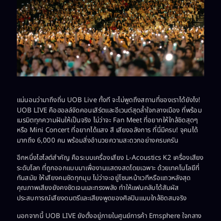
แน่นอนว่ามาถึงถิ่น UOB Live ทั้งที จะไม่พูดถึงสถานที่ของเราได้ยังไง!
UOB LIVE คือฮอลล์จัดคอนเสิร์ตและอีเวนต์สุดล้ำใจกลางเมือง ที่พร้อม
เนรมิตทุกความฝันให้เป็นจริง ไม่ว่าจะ Fan Meet ที่อยากให้ใกล้ชิดสุดๆ
หรือ Mini Concert ที่อยากได้แสง สี เสียงอลังการ ที่นี่มีครบ! จุคนได้
มากถึง 6,000 คน พร้อมสิ่งอำนวยความสะดวกอย่างครบครัน
อีกหนึ่งไฮไลต์สำคัญ คือระบบเครื่องเสียง L-Acoustics K2 เครื่องเสียง
ระดับโลก ที่ถูกออกแบบมาเพื่องานแสดงสดโดยเฉพาะ ด้วยเทคโนโลยีที่
ทันสมัย ให้เสียงคมชัดทุกมุม ไม่ว่าจะอยู่โซนหน้าเวทีหรือแถวหลังสุด
คุณภาพเสียงยังคงชัดเจนและทรงพลัง ทำให้แฟนคลับได้สัมผัส
ประสบการณ์เสียงดนตรีและเสียงพูดของศิลปินแบบใกล้ชิดสมจริง
นอกจากนี้ UOB LIVE ยังตั้งอยู่ภายในศูนย์การค้า Emsphere ใจกลาง