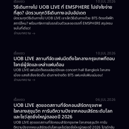
เรื่องราว
10 JUL 2026
วิธีเดินทางไป UOB LIVE ที่ EMSPHERE ไปยังไงง่าย
ที่สุด? มัดรวมทุกวิธีเดินทางฉบับอัปเดต
มัดรวมทุกวิธีเดินทางไป UOB LIVE เจาะลึกวิธีเดินทางด้วย BTS ติดรถไฟฟ้า
สถานีไหน? พร้อมทริคการขับรถส่วนตัวและจอดรถที่ EMSPHERE สรุปครบ
จบในที่เดียว!
อ่านบทความ
เรื่องราว
10 JUL 2026
UOB LIVE สถานที่จัดแฟนมีตติ้งใจกลางกรุงเทพที่ตอบ
โจทย์ผู้จัดและเหล่าแฟนด้อม
UOB LIVE แฟนมีตติ้งฮอลล์สุดปังและ concert hall Bangkok ใจกลาง
เมือง แสงสีเสียงจัดเต็ม เดินทางง่ายติด BTS แฟนคลับฟินแน่นอน!
อ่านบทความ
เรื่องราว
06 JUL 2026
UOB LIVE สุดยอดสถานที่จัดคอนเสิร์ตกรุงเทพ
ใจกลางสุขุมวิท การันตีความปังจากคอนเสิร์ตระดับโลก
และโชว์สุดยิ่งใหญ่ตลอดปี 2026
UOB LIVE สุดยอดสถานที่จัดคอนเสิร์ตกรุงเทพ ใจกลางสุขุมวิท การัน
ตีความปังจากคอนเสิร์ตระดับโลกและโชว์สุดยิ่งใหญ่ตลอดปี 2026 โปรดักชัน