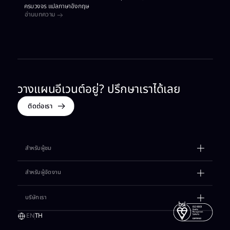
ครบวงจร แปลภาษาอังกฤษ
อ่านบทความ
วางแผนอีเวนต์อยู่? ปรึกษาเราได้เลย​
ติดต่อเรา
สำหรับผู้ชม​
ตารางกิจกรรม​
สำหรับผู้จัดงาน
เรื่องราวต่างๆ​
เช่าสถานที่​
บริษัทเรา​
วางแผนการเดินทาง​
แกลเลอรี​
แจ้งของหาย​
EN
TH
แรงบันดาลใจ​
ติดต่อเซลล์​