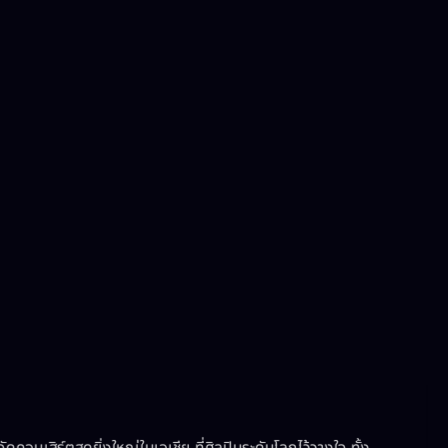
ัดคอนเสิร์ตสุดยิ่งใหญ่ในเอเชีย ที่ศิลปินระดับโลกไว้วางใจ ทั้ง