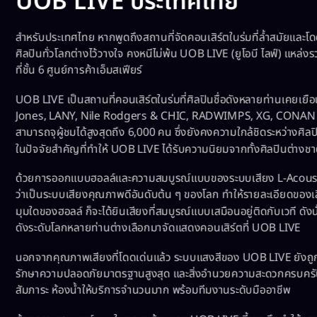
UOB LIVE ประเทศไทย
สำหรับประเทศไทย หากพูดถึงสถานที่จัดคอนเสิร์ตในร่มที่ล้ำสมัยและโด
ศิลปินทั่วโลกต่างไว้วางใจ คงหนีไม่พ้น UOB LIVE (ยูโอบี ไลฟ์) แหล่งรว
ที่ชั้น 6 ศูนย์การค้าเอ็มสเฟียร์
UOB LIVE เป็นสถานที่คอนเสิร์ตในร่มที่ศิลปินชื่อดังหลายท่านเคยเยื
Jones, LANY, Nile Rodgers & CHIC, RADWIMPS, XG, CONAN 
สามารถจุผู้ชมได้สูงสุดถึง 6,000 คน ซึ่งยังคงความใกล้ชิดระหว่างศิลปิ
ในปัจจัยสำคัญที่ทำให้ UOB LIVE ได้รับความนิยมจากทั้งศิลปินต่าง
ด้วยการออกแบบฮอลล์และความสมบูรณ์แบบของระบบเสียง L-Acoustic
ว่าเป็นระบบเสียงคุณภาพดีอันดับต้น ๆ ของโลก ทำให้รายละเอียดของเสียง
มุมใดของฮอลล์ ก็จะได้ยินเสียงที่สมบูรณ์แบบเสมือนอยู่ติดกับเวที ดังนั้
ดังระดับโลกหลายท่านต่างเลือกมาจัดแสดงคอนเสิร์ตที่ UOB LIVE
นอกจากคุณภาพเสียงที่โดดเด่นแล้ว ระบบแสงสีของ UOB LIVE ยังถู
รักษาความปลอดภัยมาตรฐานสูงสุด และสิ่งอำนวยความสะดวกครบครัน ไม่
สัมภาระ ห้องน้ำให้บริการจำนวนมาก พร้อมทีมงานระดับมืออาชีพ