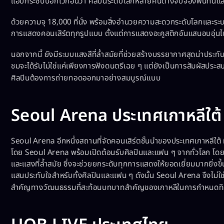
แอบกระซิบบอกไว้ก่อนว่า ศิลปินระดับโลกหลายคนต่างจับจองพื้นที่นี้แล
ด้วยความจุ 18,000 ที่นั่ง พร้อมสิ่งอำนวยความสะดวกระดับโลกและระบ
การแสดงคอนเสิร์ตทุกรูปแบบ ตั้งแต่การแสดงอะคูสติกอันแสนอบอุ่นไ
นอกจากนี้ ยังมีระบบแสงสีที่ล้ำสมัยที่ช่วยสร้างบรรยากาศสุดน่าประทับใจ
ชมจะได้รับไม่ใช่แค่เพียงการฟังดนตรีเฉย ๆ แต่ยังเป็นการสัมผัสประสบ
ศิลปินต้องการถ่ายทอดออกมาอย่างสมบูรณ์แบบ
Seoul Arena ประเทศเกาหลีใต้
Seoul Arena อีกหนึ่งสถานที่จัดคอนเสิร์ตชั้นนำของประเทศเกาหลีใต้ 
โดย Seoul Arena พร้อมเปิดต้อนรับศิลปินและแฟน ๆ จากทั่วโลก โดยมี
และแสงที่ล้ำสมัย ซึ่งจะช่วยยกระดับทุกการแสดงให้ยอดเยี่ยมมากยิ่งขึ้
แสนประทับใจสำหรับทั้งศิลปินและแฟน ๆ ดังนั้น Seoul Arena จึงไม่ใช
สำคัญทางวัฒนธรรมที่สะท้อนบทบาทสำคัญของเกาหลีในการกำหนดทิ